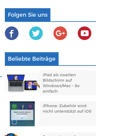
Folgen Sie uns
Beliebte Beiträge
iPad als zweiten
Bildschirm auf
Windows/Mac – So
einfach
iPhone: Zubehör wird
nicht unterstützt auf iOS