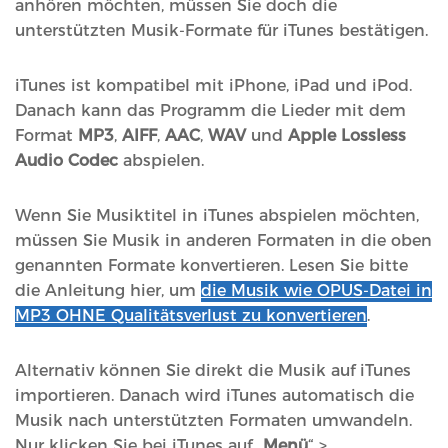
anhören möchten, müssen Sie doch die
unterstützten Musik-Formate für iTunes bestätigen.
iTunes ist kompatibel mit iPhone, iPad und iPod.
Danach kann das Programm die Lieder mit dem
Format
MP3
,
AIFF
,
AAC
,
WAV
und
Apple Lossless
Audio Codec
abspielen.
Wenn Sie Musiktitel in iTunes abspielen möchten,
müssen Sie Musik in anderen Formaten in die oben
genannten Formate konvertieren. Lesen Sie bitte
die Anleitung hier, um
die Musik wie OPUS-Datei in
MP3 OHNE Qualitätsverlust zu konvertieren
.
Alternativ können Sie direkt die Musik auf iTunes
importieren. Danach wird iTunes automatisch die
Musik nach unterstützten Formaten umwandeln.
Nur klicken Sie bei iTunes auf „
Menü
“ >